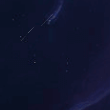
来源：
发布时间：
2023-09-11 14:09
访问量：
【概要描述】
网络安全为人民，网络安全靠
【概要描述】
分类：
公司新闻
作者：
来源：
发布时间：
2023-09-11 14:09
访问量：
详情